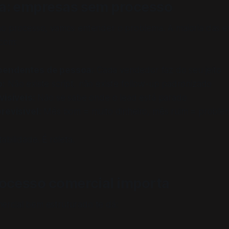
a: empresas sem processo
no processo, vamos entender o problema. A maioria das 
 com:
pendentes de pessoa:
Cada vendedor faz do seu jeito
o:
Não existe script, não existe follow-up padronizado
visíveis:
Não se sabe onde o lead está parado
revisível:
Mês bom = muito dinheiro, mês ruim = proble
abilidade. É roleta.
rocesso comercial importa
rcial bem estruturado te dá: