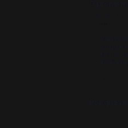
O problem
Antes de entrar 
brasileiras opera
Vendas de
Sem padrã
Métricas in
Receita imp
Isso não é sustent
Por que p
Um processo come