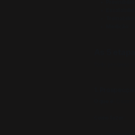
Previsibili
Escalabilid
Treinabilid
Medição:
S
As 5 etapa
Todo processo co
1. Prospecçã
O que é:
Encontra
Como fazer:
Defina seu I