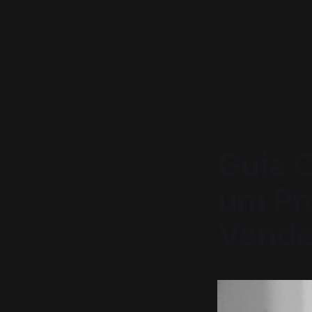
Guia 
um Pr
Vend