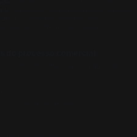
dade:
Você sabe quantas vendas vai fazer no mês
ade:
Pode adicionar vendedores sem perder qualidade
ade:
Novos vendedores aprendem rápido
abe exatamente onde o processo quebra
s do processo comercial
mercial eficaz tem 5 etapas. Ignore qualquer uma e você 
o
r potenciais clientes interessados.
CP (Perfil de Cliente Ideal)