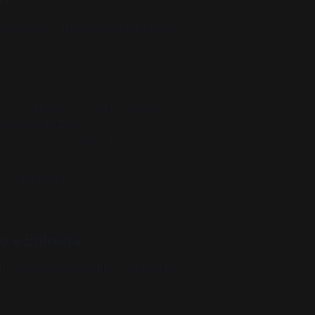
ão
 condições, preço e fechamento.
ções mapeadas e respondidas
tas padronizadas
ios claros de kapanização
 fechamento (%).
o e Entrega
ra do contrato e início da entrega.