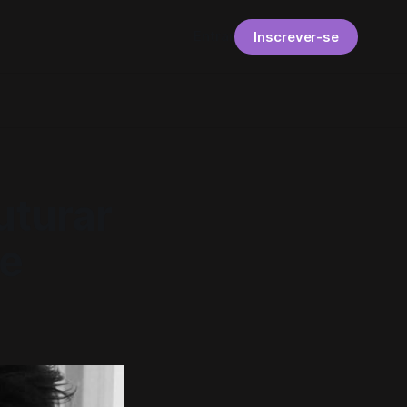
Entrar
Inscrever-se
uturar
ue