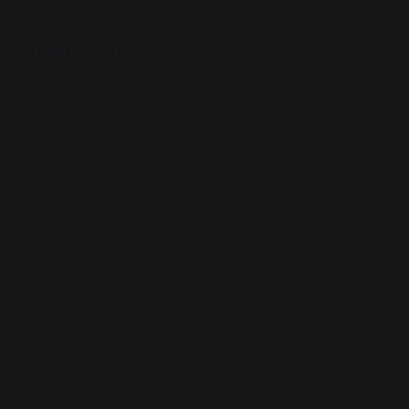
 comercial
consistentemente
 palavra:
res "matadores"
emente de quem
 sua empresa —