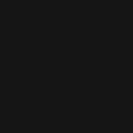
as de prospecção (email, LinkedIn, telefone)
ntas de automação para escalar
erados por semana.
ão
r se o lead tem potencial real de compra.
em orçamento?
 É o tomador de decisão?
 necessidade real?
 Quando pretende comprar?