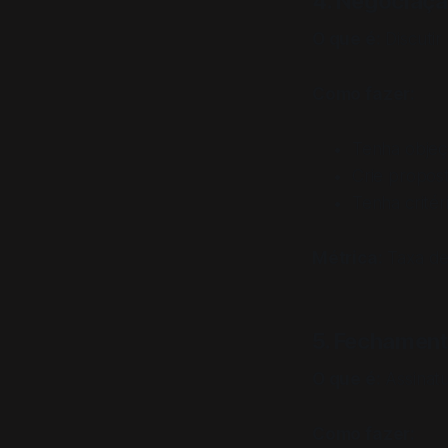
4. Negociaç
O que é:
Discutir
Como fazer:
Tenha obje
Crie propos
Tenha critér
Métrica:
Taxa de
5. Fechament
O que é:
Assinatu
Como fazer: