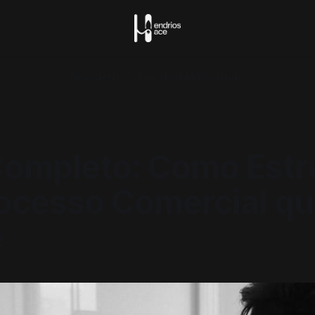
Newsletter
Sobre Nós
MAV
Contato
Completo: Como Estr
ocesso Comercial q
e