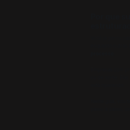
Por que s
estrutura
Você já parou p
enquanto outras 
processo
.
Empresas com pr
ou de sorte. El
está operando.
Neste guia, vou 
passo a passo, co