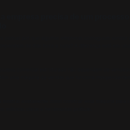
ua empresa precisa de um processo
do
ara pensar por que algumas empresas conseguem vender 
dependem de dias bons e ruins? A diferença está em uma
ocesso comercial estruturado não dependem de vendedo
as têm uma máquina de vendas que funciona independent
te mostrar exatamente como construir essa máquina para
m métricas claras e ferramentas práticas.