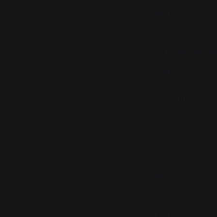
Métrica:
Taxa de 
3. Apresent
O que é:
Demonstr
Como fazer:
Tenha um sc
Personalize 
Foque em re
Métrica:
Taxa de