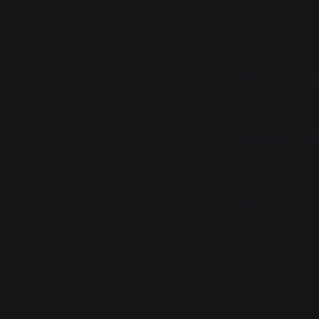
Crie cadênci
Use ferrame
Métrica:
Leads g
2. Qualificaç
O que é:
Descobri
Modelo BANT:
B
udget - T
A
uthority -
N
eed - Tem
T
imeline -