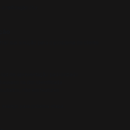
qualificação (%).
ação
ar sua solução para o problema do cliente.
ript de apresentação padronizado
baseado na dor identificada
sultados, não em features
 avanço para próxima etapa.