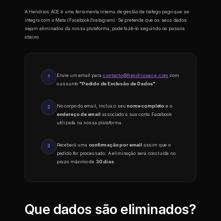
A Hendrios ACE é uma ferramenta interna de gestão de tráfego pago que se
integra com a Meta (Facebook/Instagram). Se pretende que os seus dados
sejam eliminados da nossa plataforma, pode fazê-lo seguindo os passos
abaixo.
Envie um email para
contacto@hendriosace.com
com
1
o assunto
"Pedido de Exclusão de Dados"
.
No corpo do email, inclua o seu
nome completo
e o
2
endereço de email
associado à sua conta Facebook
utilizada na nossa plataforma.
Receberá uma
confirmação por email
assim que o
3
pedido for processado. A eliminação será concluída no
prazo máximo de
30 dias
.
Que dados são eliminados?