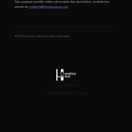
Para qualquer questão sobre a eliminação dos seus dados, contacte-nos
através de
contacto@hendriosace.com
.
© 2026 Hendrios. Todos os direitos reservados.
Inscreva-se
Powered by
Ghost