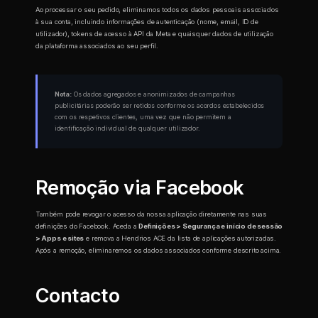
Ao processar o seu pedido, eliminamos todos os dados pessoais associados
à sua conta, incluindo informações de autenticação (nome, email, ID de
utilizador), tokens de acesso à API da Meta e quaisquer dados de utilização
da plataforma associados ao seu perfil.
Nota:
Os dados agregados e anonimizados de campanhas
publicitárias poderão ser retidos conforme os acordos estabelecidos
com os respetivos clientes, uma vez que não permitem a
identificação individual de qualquer utilizador.
Remoção via Facebook
Também pode revogar o acesso da nossa aplicação diretamente nas suas
definições do Facebook. Aceda a
Definições > Segurança e início de sessão
> Apps e sites
e remova a Hendrios ACE da lista de aplicações autorizadas.
Após a remoção, eliminaremos os dados associados conforme descrito acima.
Contacto